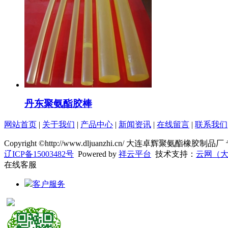
丹东聚氨酯胶棒
网站首页
|
关于我们
|
产品中心
|
新闻资讯
|
在线留言
|
联系我们
Copyright ©http://www.dljuanzhi.cn/ 大连卓辉聚氨酯橡胶制
辽ICP备15003482号
Powered by
祥云平台
技术支持：
云网（
在线客服
客户服务