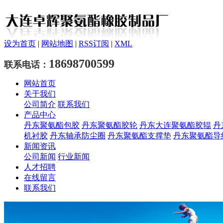
设为首页
|
网站地图
|
RSS订阅
|
XML
18698700599
联系电话：
网站首页
关于我们
公司简介
联系我们
产品中心
丹东聚氨酯包胶
丹东聚氨酯胶轮
丹东大连聚氨酯胶辊
丹
机衬胶
丹东轴承防尘圈
丹东聚氨酯支撑垫
丹东聚氨酯导
新闻资讯
公司新闻
行业新闻
人才招聘
在线留言
联系我们