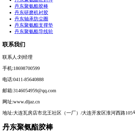
丹东聚氨酯胶棒
丹东研磨机衬胶
丹东轴承防尘圈
丹东聚氨酯支撑垫
丹东聚氨酯导线轮
联系我们
联系人:刘经理
手机:18698700599
电话:0411-85640888
邮箱:3146054959@qq.com
网址:www.dljaz.cn
地址:大连瓦房店市北王社区（一厂）/大连开发区淮河西路105
丹东聚氨酯胶棒