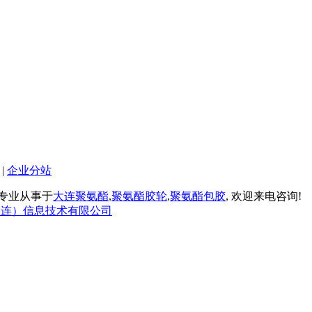
|
企业分站
品厂 专业从事于
大连聚氨酯
,
聚氨酯胶轮
,
聚氨酯包胶
, 欢迎来电咨询!
大连）信息技术有限公司