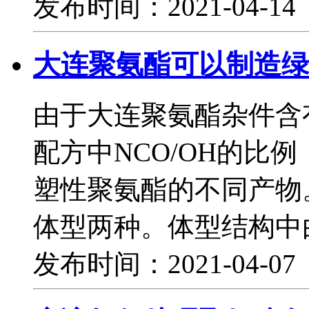
发布时间：2021-04-1
大连聚氨酯可以制造绿
由于大连聚氨酯杂件含
配方中NCO/OH的比
塑性聚氨酯的不同产物
体型两种。体型结构中
发布时间：2021-04-0