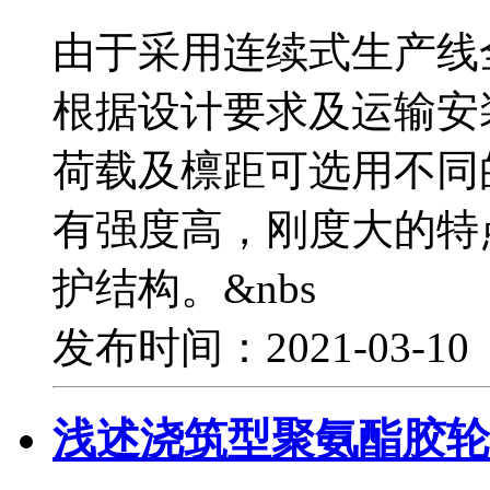
由于采用连续式生产线
根据设计要求及运输安
荷载及檩距可选用不同
有强度高，刚度大的特
护结构。&nbs
发布时间：2021-03-1
浅述浇筑型聚氨酯胶轮