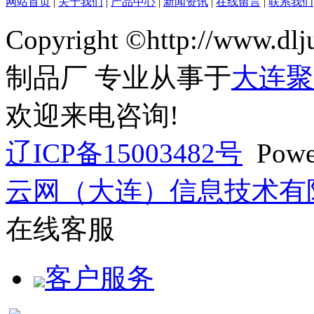
网站首页
|
关于我们
|
产品中心
|
新闻资讯
|
在线留言
|
联系我们
Copyright ©http://ww
制品厂 专业从事于
大连聚
欢迎来电咨询!
辽ICP备15003482号
Powe
云网（大连）信息技术有
在线客服
客户服务