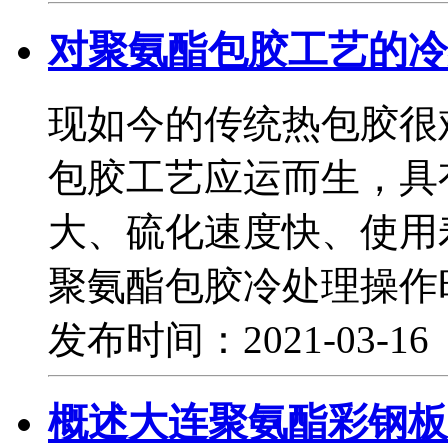
对聚氨酯包胶工艺的冷
现如今的传统热包胶很
包胶工艺应运而生，具
大、硫化速度快、使用
聚氨酯包胶冷处理操作
发布时间：2021-03-1
概述大连聚氨酯彩钢板