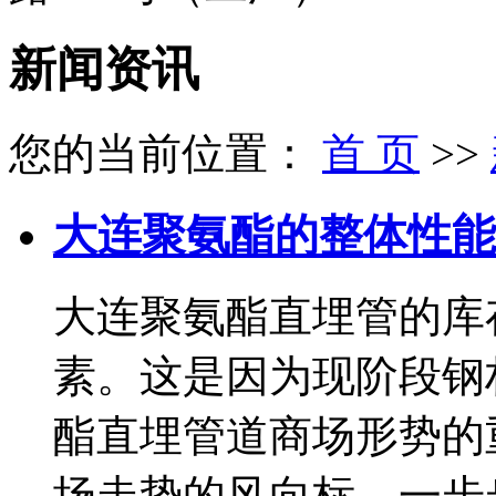
新闻资讯
您的当前位置：
首 页
>>
大连聚氨酯的整体性能
大连聚氨酯直埋管的库
素。这是因为现阶段钢
酯直埋管道商场形势的
场走势的风向标。一步