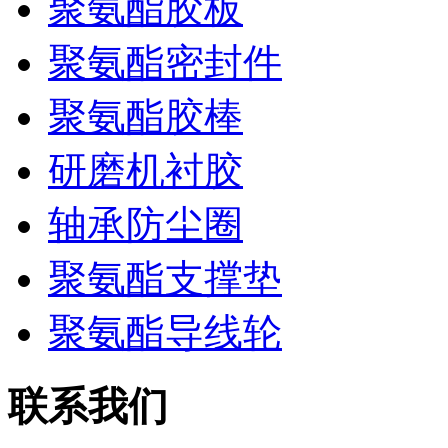
聚氨酯胶板
聚氨酯密封件
聚氨酯胶棒
研磨机衬胶
轴承防尘圈
聚氨酯支撑垫
聚氨酯导线轮
联系我们