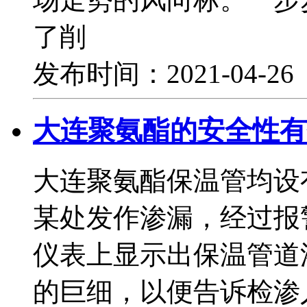
了削
发布时间：2021-04-2
大连聚氨酯的安全性有
大连聚氨酯保温管均设
某处发作渗漏，经过报
仪表上显示出保温管道
的巨细，以便告诉检渗