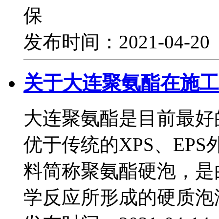
保
发布时间：2021-04-2
关于大连聚氨酯在施工
大连聚氨酯是目前最好
优于传统的XPS、EP
料简称聚氨酯硬泡，是
学反应所形成的硬质泡