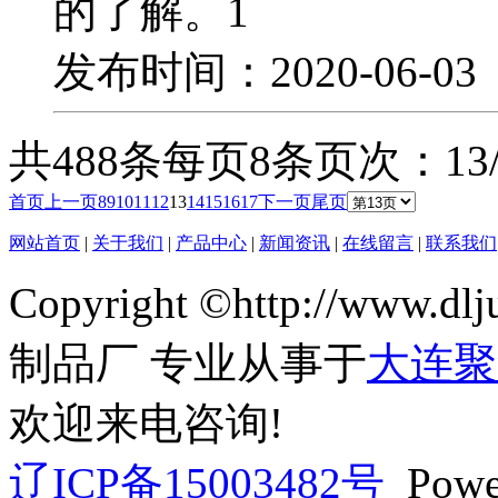
的了解。1
发布时间：2020-06-0
共488条
每页8条
页次：13/
首页
上一页
8
9
10
11
12
13
14
15
16
17
下一页
尾页
网站首页
|
关于我们
|
产品中心
|
新闻资讯
|
在线留言
|
联系我们
Copyright ©http://ww
制品厂 专业从事于
大连聚
欢迎来电咨询!
辽ICP备15003482号
Powe