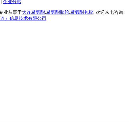
|
企业分站
品厂 专业从事于
大连聚氨酯
,
聚氨酯胶轮
,
聚氨酯包胶
, 欢迎来电咨询!
大连）信息技术有限公司