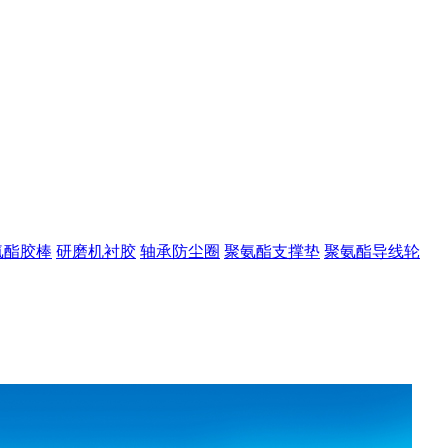
氨酯胶棒
研磨机衬胶
轴承防尘圈
聚氨酯支撑垫
聚氨酯导线轮