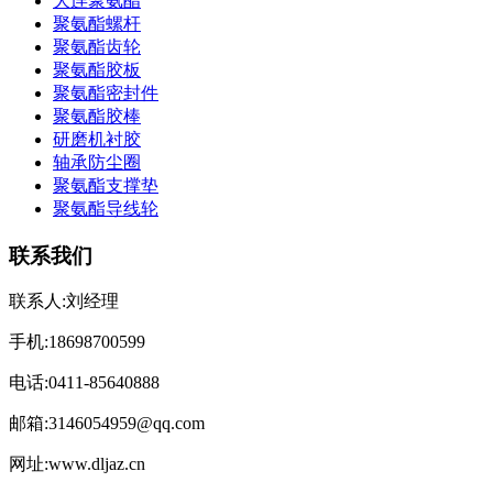
大连聚氨酯
聚氨酯螺杆
聚氨酯齿轮
聚氨酯胶板
聚氨酯密封件
聚氨酯胶棒
研磨机衬胶
轴承防尘圈
聚氨酯支撑垫
聚氨酯导线轮
联系我们
联系人:刘经理
手机:18698700599
电话:0411-85640888
邮箱:3146054959@qq.com
网址:www.dljaz.cn